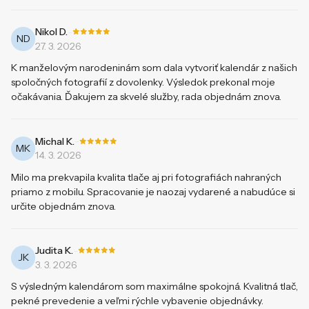
-
Nikol D.
ND
27. 3. 2026
K manželovým narodeninám som dala vytvoriť kalendár z našich
spoločných fotografií z dovolenky. Výsledok prekonal moje
očakávania. Ďakujem za skvelé služby, rada objednám znova.
-
Michal K.
MK
14. 3. 2026
Milo ma prekvapila kvalita tlače aj pri fotografiách nahraných
priamo z mobilu. Spracovanie je naozaj vydarené a nabudúce si
určite objednám znova.
-
Judita K.
JK
3. 3. 2026
S výsledným kalendárom som maximálne spokojná. Kvalitná tlač,
pekné prevedenie a veľmi rýchle vybavenie objednávky.