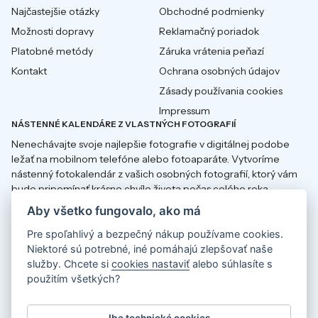
Najčastejšie otázky
Obchodné podmienky
Možnosti dopravy
Reklamačný poriadok
Platobné metódy
Záruka vrátenia peňazí
Kontakt
Ochrana osobných údajov
Zásady používania cookies
Impressum
NÁSTENNÉ KALENDÁRE Z VLASTNÝCH FOTOGRAFIÍ
Nenechávajte svoje najlepšie fotografie v digitálnej podobe
ležať na mobilnom telefóne alebo fotoaparáte. Vytvoríme
nástenný fotokalendár z vašich osobných fotografií, ktorý vám
bude pripomínať krásne chvíle života počas celého roka.
Aby všetko fungovalo, ako má
Pre spoľahlivý a bezpečný nákup používame cookies.
Niektoré sú potrebné, iné pomáhajú zlepšovať naše
Fotokalendáře
Fotokalender
služby. Chcete si
cookies nastaviť
alebo súhlasíte s
použitím všetkých?
Fotokalendáre
Fotokalendarze
Iba technické cookies