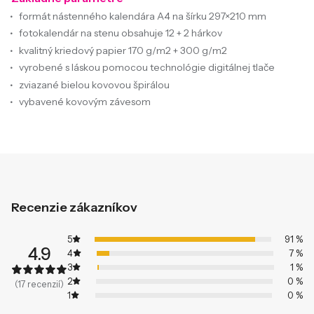
formát nástenného kalendára A4 na šírku 297×210 mm
fotokalendár na stenu obsahuje 12 + 2 hárkov
kvalitný kriedový papier 170 g/m2 + 300 g/m2
vyrobené s láskou pomocou technológie digitálnej tlače
zviazané bielou kovovou špirálou
vybavené kovovým závesom
Recenzie zákazníkov
5
91 %
4.9
4
7 %
3
1 %
2
0 %
(17 recenzií)
1
0 %