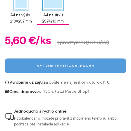
A4 na výšku
A4 na šírku
210×297 mm
297×210 mm
5,60 €/ks
(predtým 10,00 €/ks)
VYTVORTE FOTOKALENDÁR
a pošleme najneskôr v utorok 11. 8.
Vyrobíme už zajtra
od 4,30 € (GLS ParcelShop)
Cena dopravy
Jednoducho a rýchlo online
Fotokalendár si môžete pripraviť z mobilného telefónu alebo
počítača bez inštalácie aplikácie.