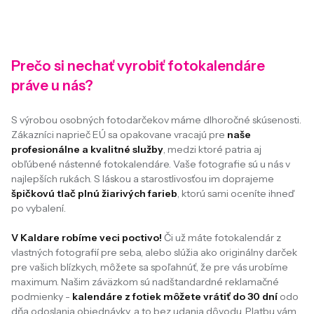
Prečo si nechať vyrobiť fotokalendáre
práve u nás?
S výrobou osobných fotodarčekov máme dlhoročné skúsenosti.
Zákazníci naprieč EÚ sa opakovane vracajú pre
naše
profesionálne a kvalitné služby
, medzi ktoré patria aj
obľúbené nástenné fotokalendáre. Vaše fotografie sú u nás v
najlepších rukách. S láskou a starostlivosťou im doprajeme
špičkovú tlač plnú žiarivých farieb
, ktorú sami oceníte ihneď
po vybalení.
V Kaldare robíme veci poctivo!
Či už máte fotokalendár z
vlastných fotografií pre seba, alebo slúžia ako originálny darček
pre vašich blízkych, môžete sa spoľahnúť, že pre vás urobíme
maximum. Našim záväzkom sú nadštandardné reklamačné
podmienky -
kalendáre z fotiek môžete vrátiť do 30 dní
odo
dňa odoslania objednávky, a to bez udania dôvodu. Platbu vám