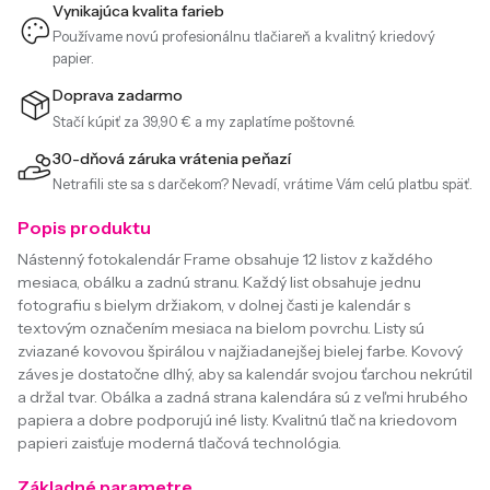
Vynikajúca kvalita farieb
Používame novú profesionálnu tlačiareň a kvalitný kriedový
papier.
Doprava zadarmo
Stačí kúpiť za 39,90 € a my zaplatíme poštovné.
30-dňová záruka vrátenia peňazí
Netrafili ste sa s darčekom? Nevadí, vrátime Vám celú platbu späť.
Popis produktu
Nástenný fotokalendár Frame obsahuje 12 listov z každého
mesiaca, obálku a zadnú stranu. Každý list obsahuje jednu
fotografiu s bielym držiakom, v dolnej časti je kalendár s
textovým označením mesiaca na bielom povrchu. Listy sú
zviazané kovovou špirálou v najžiadanejšej bielej farbe. Kovový
záves je dostatočne dlhý, aby sa kalendár svojou ťarchou nekrútil
a držal tvar. Obálka a zadná strana kalendára sú z veľmi hrubého
papiera a dobre podporujú iné listy. Kvalitnú tlač na kriedovom
papieri zaisťuje moderná tlačová technológia.
Základné parametre