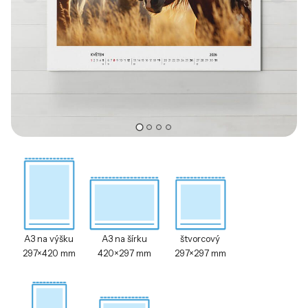
A3 na výšku
A3 na šírku
štvorcový
297×420 mm
420×297 mm
297×297 mm