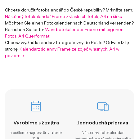
Chcete doručit fotokalendář do České republiky? Mrkněte sem:
Nástěnný fotokalendář Frame z vlastních fotek, A4 na šířku
Möchten Sie einen Fotokalender nach Deutschland versenden?
Besuchen Sie bitte:
Wandfotokalender Frame mit eigenen
Fotos, A4 Querformat
Chcesz wysłać kalendarz fotograficzny do Polski? Odwiedź tę
stronę:
Kalendarz ścienny Frame ze zdjęć własnych, A4 w
poziomie
Vyrobíme už zajtra
Jednoduchá príprava
a pošleme najneskôr v utorok
Nástenný fotokalendár
11. 8.
jednoducho a rýchlo pripravíte