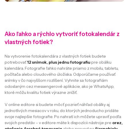
Ako ľahko a rýchlo vytvoriť fotokalendár z
vlastných fotiek?
Na vytvorenie fotokalendára z vlastných fotiek budete
potrebovať
12 snímok, plus jednu fotografiu
pre obálku
kalendára. Fotografie ľahko nahráte priamo z mobilu, tabletu,
počítača alebo cloudového úložiska. Odporúčame používať
snímky v čo najvyššom rozlíšení. Vyhnite sa fotografiám
odoslaným cez messengerové aplikácie, ako je WhatsApp,
ktoré môžu kvalitu fotiek výrazne znížiť.
V online editore si budete môcť pozrieť náhľad obálky aj
jednotlivých mesiacov v roku, do ktorých jednoducho pridáte
svoje najlepšie fotografie. Po nahratí ich môžete upraviť podľa
svojich predstáv – v editore máte k dispozícii nástroje pre
orez,
otočenie, farebné tonovanie
alebo prevod na
čiernobiely