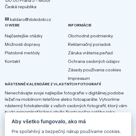
150 00 Praha 5 - Motol
Česká republika
kaldaro@dokidoki.cz
O WEBE
INFORMÁCIE
Najčastejšie otázky
Obchodné podmienky
Možnosti dopravy
Reklamačný poriadok
Platobné metódy
Záruka vrátenia peňazí
Kontakt
Ochrana osobných údajov
Zásady používania cookies
Impressum
NÁSTENNÉ KALENDÁRE Z VLASTNÝCH FOTOGRAFIÍ
Nenechávajte svoje najlepšie fotografie v digitálnej podobe
ležať na mobilnom telefóne alebo fotoaparáte. Vytvoríme
nástenný fotokalendár z vašich osobných fotografií, ktorý vám
bude pripomínať krásne chvíle života počas celého roka.
Aby všetko fungovalo, ako má
Pre spoľahlivý a bezpečný nákup používame cookies.