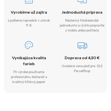
Vyrobíme už zajtra
Jednoduchá príprava
a pošleme najneskôr v utorok
Nástenný fotokalendár
11. 8.
jednoducho a rýchlo pripravíte
z mobilu alebo počítača
Vynikajúca kvalita
Doprava od 4,30 €
farieb
Uvedená cena platí pre: GLS
ParcelShop
Pri výrobe používame
profesionálnu tlačiareň a
kvalitný křídový papier