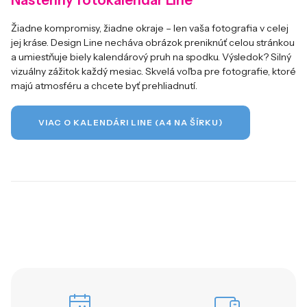
Žiadne kompromisy, žiadne okraje – len vaša fotografia v celej
jej kráse. Design Line necháva obrázok preniknúť celou stránkou
a umiestňuje biely kalendárový pruh na spodku. Výsledok? Silný
vizuálny zážitok každý mesiac. Skvelá voľba pre fotografie, ktoré
majú atmosféru a chcete byť prehliadnutí.
VIAC O KALENDÁRI LINE (A4 NA ŠÍRKU)