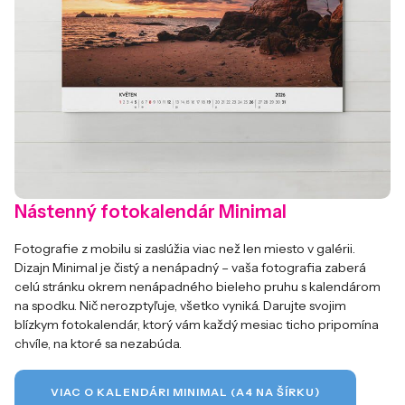
Nástenný fotokalendár Minimal
Fotografie z mobilu si zaslúžia viac než len miesto v galérii.
Dizajn Minimal je čistý a nenápadný – vaša fotografia zaberá
celú stránku okrem nenápadného bieleho pruhu s kalendárom
na spodku. Nič nerozptyľuje, všetko vyniká. Darujte svojim
blízkym fotokalendár, ktorý vám každý mesiac ticho pripomína
chvíle, na ktoré sa nezabúda.
VIAC O KALENDÁRI MINIMAL (A4 NA ŠÍRKU)