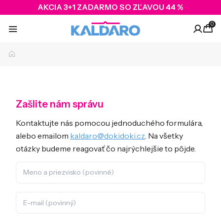
AKCIA 3+1 ZADARMO SO ZĽAVOU 44 %
0
Zašlite nám správu
Kontaktujte nás pomocou jednoduchého formulára,
alebo emailom
kaldaro@dokidoki.cz
. Na všetky
otázky budeme reagovať čo najrýchlejšie to pôjde.