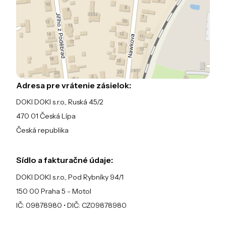
Adresa pre vrátenie zásielok:
DOKI DOKI s.r.o., Ruská 45/2
470 01 Česká Lípa
Česká republika
Sídlo a fakturačné údaje:
DOKI DOKI s.r.o., Pod Rybníky 94/1
150 00 Praha 5 - Motol
IČ: 09878980 • DIČ: CZ09878980