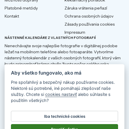
Platobné metódy
Záruka vrátenia peňazí
Kontakt
Ochrana osobných údajov
Zásady používania cookies
Impressum
NÁSTENNÉ KALENDÁRE Z VLASTNÝCH FOTOGRAFIÍ
Nenechávajte svoje najlepšie fotografie v digitálnej podobe
ležať na mobilnom telefóne alebo fotoaparáte. Vytvoríme
nástenný fotokalendár z vašich osobných fotografií, ktorý vám
bude pripomínať krásne chvíle života počas celého roka.
Aby všetko fungovalo, ako má
Pre spoľahlivý a bezpečný nákup používame cookies.
Niektoré sú potrebné, iné pomáhajú zlepšovať naše
Fotokalendáře
Fotokalender
služby. Chcete si
cookies nastaviť
alebo súhlasíte s
použitím všetkých?
Fotokalendáre
Fotokalendarze
Iba technické cookies