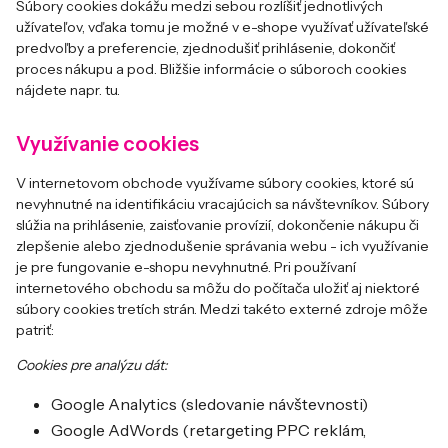
Súbory cookies dokážu medzi sebou rozlíšiť jednotlivých
užívateľov, vďaka tomu je možné v e-shope využívať užívateľské
predvoľby a preferencie, zjednodušiť prihlásenie, dokončiť
proces nákupu a pod. Bližšie informácie o súboroch cookies
nájdete napr.
tu
.
Využívanie cookies
V internetovom obchode využívame súbory cookies, ktoré sú
nevyhnutné na identifikáciu vracajúcich sa návštevníkov. Súbory
slúžia na prihlásenie, zaisťovanie provízií, dokončenie nákupu či
zlepšenie alebo zjednodušenie správania webu - ich využívanie
je pre fungovanie e-shopu nevyhnutné. Pri používaní
internetového obchodu sa môžu do počítača uložiť aj niektoré
súbory cookies tretích strán. Medzi takéto externé zdroje môže
patriť:
Cookies pre analýzu dát:
Google Analytics (sledovanie návštevnosti)
Google AdWords (retargeting PPC reklám,