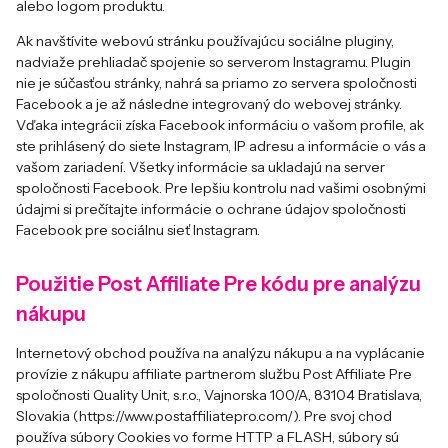
alebo logom produktu.
Ak navštívite webovú stránku používajúcu sociálne pluginy,
nadviaže prehliadač spojenie so serverom Instagramu. Plugin
nie je súčasťou stránky, nahrá sa priamo zo servera spoločnosti
Facebook a je až následne integrovaný do webovej stránky.
Vďaka integrácii získa Facebook informáciu o vašom profile, ak
ste prihlásený do siete Instagram, IP adresu a informácie o vás a
vašom zariadení. Všetky informácie sa ukladajú na server
spoločnosti Facebook. Pre lepšiu kontrolu nad vašimi osobnými
údajmi si prečítajte informácie o ochrane údajov spoločnosti
Facebook pre sociálnu sieť
Instagram
.
Použitie Post Affiliate Pre kódu pre analýzu
nákupu
Internetový obchod používa na analýzu nákupu a na vyplácanie
provízie z nákupu affiliate partnerom službu Post Affiliate Pre
spoločnosti Quality Unit, s.r.o., Vajnorska 100/A, 83104 Bratislava,
Slovakia (https://www.postaffiliatepro.com/). Pre svoj chod
používa súbory Cookies vo forme HTTP a FLASH, súbory sú