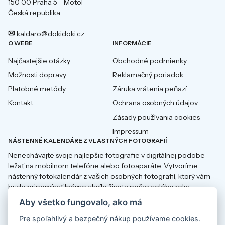
150 00 Praha 5 - Motol
Česká republika
kaldaro@dokidoki.cz
O WEBE
INFORMÁCIE
Najčastejšie otázky
Obchodné podmienky
Možnosti dopravy
Reklamačný poriadok
Platobné metódy
Záruka vrátenia peňazí
Kontakt
Ochrana osobných údajov
Zásady používania cookies
Impressum
NÁSTENNÉ KALENDÁRE Z VLASTNÝCH FOTOGRAFIÍ
Nenechávajte svoje najlepšie fotografie v digitálnej podobe
ležať na mobilnom telefóne alebo fotoaparáte. Vytvoríme
nástenný fotokalendár z vašich osobných fotografií, ktorý vám
bude pripomínať krásne chvíle života počas celého roka.
Aby všetko fungovalo, ako má
Pre spoľahlivý a bezpečný nákup používame cookies.