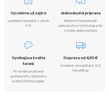
Vyrobíme už zajtra
Jednoduchá príprava
a pošleme najneskôr v utorok
Nástenný fotokalendár
11. 8.
jednoducho a rýchlo pripravíte
z mobilu alebo počítača
Vynikajúca kvalita
Doprava od 4,30 €
farieb
Uvedená cena platí pre: GLS
ParcelShop
Pri výrobe používame
profesionálnu tlačiareň a
kvalitný křídový papier