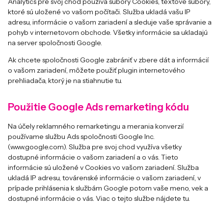
Analytics pre svoj chod používa súbory Cookies, textové súbory,
ktoré sú uložené vo vašom počítači. Služba ukladá vašu IP
adresu, informácie o vašom zariadení a sleduje vaše správanie a
pohyb v internetovom obchode. Všetky informácie sa ukladajú
na server spoločnosti Google.
Ak chcete spoločnosti Google zabrániť v zbere dát a informácií
o vašom zariadení, môžete použiť plugin internetového
prehliadača, ktorý je na stiahnutie
tu
.
Použitie Google Ads remarketing kódu
Na účely reklamného remarketingu a merania konverzií
používame službu Ads spoločnosti Google Inc.
(www.google.com). Služba pre svoj chod využíva všetky
dostupné informácie o vašom zariadení a o vás. Tieto
informácie sú uložené v Cookies vo vašom zariadení. Služba
ukladá IP adresu, továrenské informácie o vašom zariadení, v
prípade prihlásenia k službám Google potom vaše meno, vek a
dostupné informácie o vás. Viac o tejto službe nájdete
tu
.