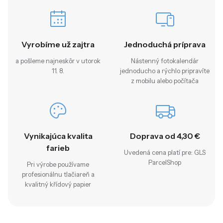
Vyrobíme už zajtra
Jednoduchá príprava
a pošleme najneskôr v utorok
Nástenný fotokalendár
11. 8.
jednoducho a rýchlo pripravíte
z mobilu alebo počítača
Vynikajúca kvalita
Doprava od 4,30 €
farieb
Uvedená cena platí pre: GLS
ParcelShop
Pri výrobe používame
profesionálnu tlačiareň a
kvalitný křídový papier