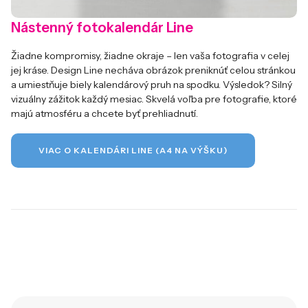
Nástenný fotokalendár Line
Žiadne kompromisy, žiadne okraje – len vaša fotografia v celej
jej kráse. Design Line necháva obrázok preniknúť celou stránkou
a umiestňuje biely kalendárový pruh na spodku. Výsledok? Silný
vizuálny zážitok každý mesiac. Skvelá voľba pre fotografie, ktoré
majú atmosféru a chcete byť prehliadnutí.
VIAC O KALENDÁRI LINE (A4 NA VÝŠKU)