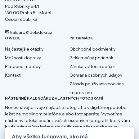
Pod Rybníky 94/1
150 00 Praha 5 - Motol
Česká republika
kaldaro@dokidoki.cz
O WEBE
INFORMÁCIE
Najčastejšie otázky
Obchodné podmienky
Možnosti dopravy
Reklamačný poriadok
Platobné metódy
Záruka vrátenia peňazí
Kontakt
Ochrana osobných údajov
Zásady používania cookies
Impressum
NÁSTENNÉ KALENDÁRE Z VLASTNÝCH FOTOGRAFIÍ
Nenechávajte svoje najlepšie fotografie v digitálnej podobe
ležať na mobilnom telefóne alebo fotoaparáte. Vytvoríme
nástenný fotokalendár z vašich osobných fotografií, ktorý vám
bude pripomínať krásne chvíle života počas celého roka.
Aby všetko fungovalo, ako má