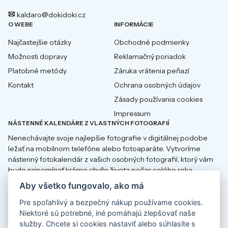
kaldaro@dokidoki.cz
O WEBE
INFORMÁCIE
Najčastejšie otázky
Obchodné podmienky
Možnosti dopravy
Reklamačný poriadok
Platobné metódy
Záruka vrátenia peňazí
Kontakt
Ochrana osobných údajov
Zásady používania cookies
Impressum
NÁSTENNÉ KALENDÁRE Z VLASTNÝCH FOTOGRAFIÍ
Nenechávajte svoje najlepšie fotografie v digitálnej podobe
ležať na mobilnom telefóne alebo fotoaparáte. Vytvoríme
nástenný fotokalendár z vašich osobných fotografií, ktorý vám
bude pripomínať krásne chvíle života počas celého roka.
Aby všetko fungovalo, ako má
Pre spoľahlivý a bezpečný nákup používame cookies.
Niektoré sú potrebné, iné pomáhajú zlepšovať naše
Fotokalendáře
Fotokalender
služby. Chcete si
cookies nastaviť
alebo súhlasíte s