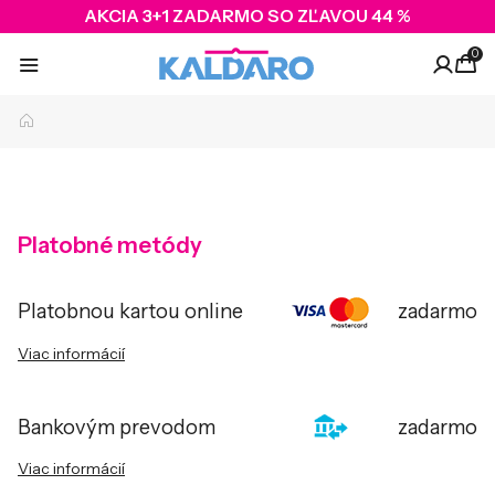
AKCIA 3+1 ZADARMO SO ZĽAVOU 44 %
0
Platobné metódy
Platobnou kartou online
zadarmo
Viac informácií
Zaplaťte pohodlne platobnou kartou behom pár sekúnd a vaša
objednávka sa okamžite zaradí do spracovania. Platba je
Bankovým prevodom
zadarmo
bezpečná, jednoduchá a bez zdržania - ideálna voľba, ak
chcete mať objednávku čo najskôr doma. Stačí potvrdiť platbu a
Viac informácií
my sa hneď pustíme do prípravy vašej objednávky. Rýchle,