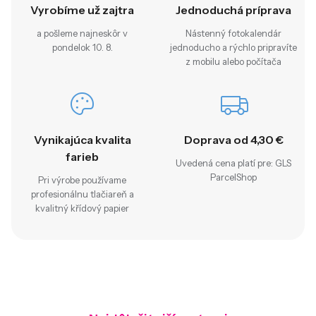
Vyrobíme už zajtra
Jednoduchá príprava
a pošleme najneskôr v
Nástenný fotokalendár
pondelok 10. 8.
jednoducho a rýchlo pripravíte
z mobilu alebo počítača
Vynikajúca kvalita
Doprava od 4,30 €
farieb
Uvedená cena platí pre: GLS
ParcelShop
Pri výrobe používame
profesionálnu tlačiareň a
kvalitný křídový papier