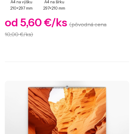
A4 na výšku
A4 na šírku
210×297 mm
297×210 mm
od 5,60 €/ks
(pôvodná cena
10,00 €/ks)