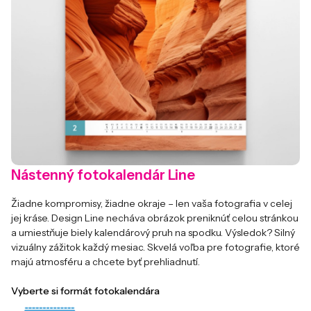
Nástenný fotokalendár Line
Žiadne kompromisy, žiadne okraje – len vaša fotografia v celej
jej kráse. Design Line necháva obrázok preniknúť celou stránkou
a umiestňuje biely kalendárový pruh na spodku. Výsledok? Silný
vizuálny zážitok každý mesiac. Skvelá voľba pre fotografie, ktoré
majú atmosféru a chcete byť prehliadnutí.
Vyberte si formát fotokalendára