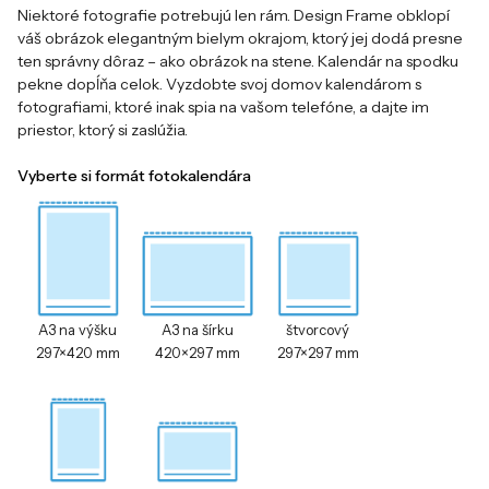
Niektoré fotografie potrebujú len rám. Design Frame obklopí
váš obrázok elegantným bielym okrajom, ktorý jej dodá presne
ten správny dôraz – ako obrázok na stene. Kalendár na spodku
pekne dopĺňa celok. Vyzdobte svoj domov kalendárom s
fotografiami, ktoré inak spia na vašom telefóne, a dajte im
priestor, ktorý si zaslúžia.
Vyberte si formát fotokalendára
A3 na výšku
A3 na šírku
štvorcový
297×420 mm
420×297 mm
297×297 mm