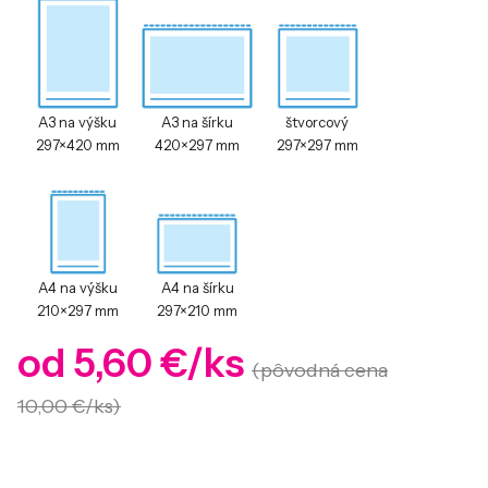
A3 na výšku
A3 na šírku
štvorcový
297×420 mm
420×297 mm
297×297 mm
A4 na výšku
A4 na šírku
210×297 mm
297×210 mm
od 5,60 €/ks
(pôvodná cena
10,00 €/ks)