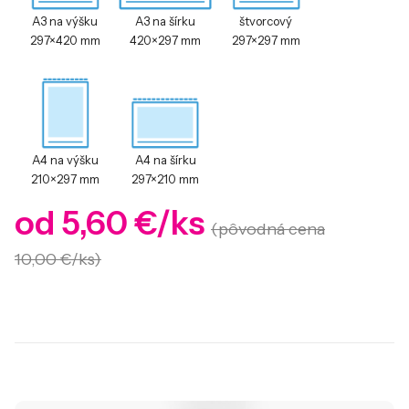
A3 na výšku
A3 na šírku
štvorcový
297×420 mm
420×297 mm
297×297 mm
A4 na výšku
A4 na šírku
210×297 mm
297×210 mm
od 5,60 €/ks
(pôvodná cena
10,00 €/ks)