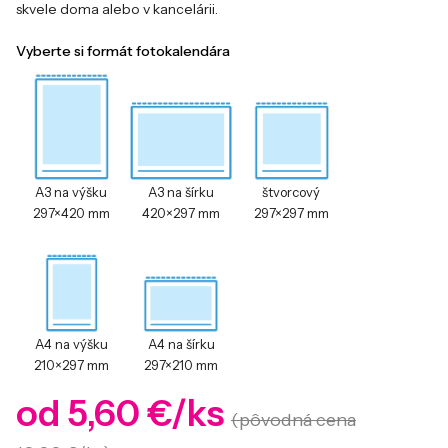
skvele doma alebo v kancelárii.
Vyberte si formát fotokalendára
A3 na výšku
A3 na šírku
štvorcový
297×420 mm
420×297 mm
297×297 mm
A4 na výšku
A4 na šírku
210×297 mm
297×210 mm
od 5,60 €/ks
(pôvodná cena