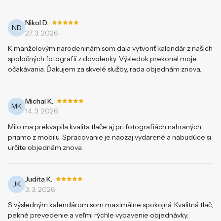
-
Nikol D.
ND
27. 3. 2026
K manželovým narodeninám som dala vytvoriť kalendár z našich
spoločných fotografií z dovolenky. Výsledok prekonal moje
očakávania. Ďakujem za skvelé služby, rada objednám znova.
-
Michal K.
MK
14. 3. 2026
Milo ma prekvapila kvalita tlače aj pri fotografiách nahraných
priamo z mobilu. Spracovanie je naozaj vydarené a nabudúce si
určite objednám znova.
-
Judita K.
JK
3. 3. 2026
S výsledným kalendárom som maximálne spokojná. Kvalitná tlač,
pekné prevedenie a veľmi rýchle vybavenie objednávky.