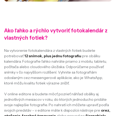
Ako ľahko a rýchlo vytvoriť fotokalendár z
vlastných fotiek?
Na vytvorenie fotokalendára z vlastných fotiek budete
potrebovať
12 snímok, plus jednu fotografiu
pre obálku
kalendára. Fotografie ľahko nahráte priamo z mobilu, tabletu,
počítača alebo cloudového úložiska. Odporúčame používať
snímky v čo najvyššom rozlíšení. Vyhnite sa fotografiám
odoslaným cez messengerové aplikácie, ako je WhatsApp,
ktoré môžu kvalitu fotiek výrazne znížiť.
V online editore si budete môcť pozrieť náhľad obálky aj
jednotlivých mesiacov v roku, do ktorých jednoducho pridáte
svoje najlepšie fotografie. Po nahratí ich môžete upraviť podľa
svojich predstáv – v editore máte k dispozícii nástroje pre
orez,
otočenie, farebné tonovanie
alebo prevod na
čiernobiely