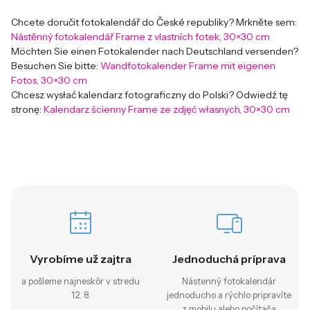
Chcete doručit fotokalendář do České republiky? Mrkněte sem:
Nástěnný fotokalendář Frame z vlastních fotek, 30×30 cm
Möchten Sie einen Fotokalender nach Deutschland versenden?
Besuchen Sie bitte:
Wandfotokalender Frame mit eigenen
Fotos, 30×30 cm
Chcesz wysłać kalendarz fotograficzny do Polski? Odwiedź tę
stronę:
Kalendarz ścienny Frame ze zdjęć własnych, 30×30 cm
Vyrobíme už zajtra
Jednoduchá príprava
a pošleme najneskôr v stredu
Nástenný fotokalendár
12. 8.
jednoducho a rýchlo pripravíte
z mobilu alebo počítača