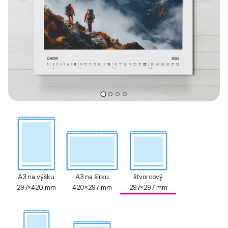
A3 na výšku
A3 na šírku
štvorcový
297×420 mm
420×297 mm
297×297 mm