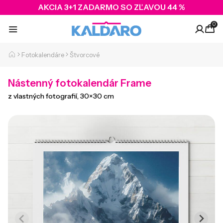
AKCIA 3+1 ZADARMO SO ZĽAVOU 44 %
0
Fotokalendáre
Štvorcové
Nástenný fotokalendár Frame
z vlastných fotografií, 30×30 cm