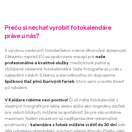
Prečo si nechať vyrobiť fotokalendáre
práve u nás?
S výrobou osobných fotodarčekov máme dlhoročné skúsenosti.
Zákazníci naprieč EÚ sa opakovane vracajú pre
naše
profesionálne a kvalitné služby
, medzi ktoré patria aj
obľúbené nástenné fotokalendáre. Vaše fotografie sú u nás v
najlepších rukách. S láskou a starostlivosťou im doprajeme
špičkovú tlač plnú žiarivých farieb
, ktorú sami oceníte ihneď
po vybalení.
V Kaldare robíme veci poctivo!
Či už máte fotokalendár z
vlastných fotografií pre seba, alebo slúžia ako originálny darček
pre vašich blízkych, môžete sa spoľahnúť, že pre vás urobíme
maximum. Našim záväzkom sú nadštandardné reklamačné
podmienky -
kalendáre z fotiek môžete vrátiť do 30 dní
odo
dňa odoslania objednávky, a to bez udania dôvodu. Platbu vám