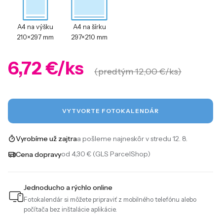
A4 na výšku
A4 na šírku
210×297 mm
297×210 mm
6,72 €/ks
(predtým 12,00 €/ks)
VYTVORTE FOTOKALENDÁR
a pošleme najneskôr v stredu 12. 8.
Vyrobíme už zajtra
od 4,30 € (GLS ParcelShop)
Cena dopravy
Jednoducho a rýchlo online
Fotokalendár si môžete pripraviť z mobilného telefónu alebo
počítača bez inštalácie aplikácie.