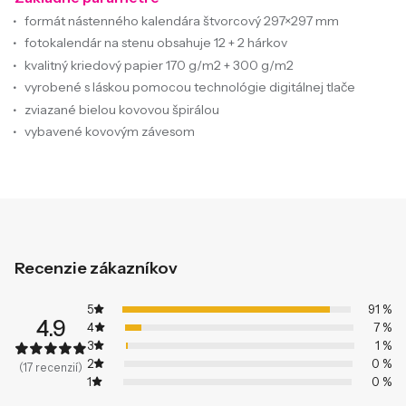
formát nástenného kalendára štvorcový 297×297 mm
fotokalendár na stenu obsahuje 12 + 2 hárkov
kvalitný kriedový papier 170 g/m2 + 300 g/m2
vyrobené s láskou pomocou technológie digitálnej tlače
zviazané bielou kovovou špirálou
vybavené kovovým závesom
Recenzie zákazníkov
5
91 %
4.9
4
7 %
3
1 %
2
0 %
(17 recenzií)
1
0 %