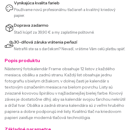
Vynikajúca kvalita farieb
Používame novú profesionálnu tlačiareň a kvalitný kriedový
papier.
Doprava zadarmo
Stačí kúpiť za 39,90 € a my zaplatíme poštovné.
30-dňová záruka vrátenia peňazí
Netrafili ste sa s darčekom? Nevadí, vrátime Vám celú platbu späť.
Popis produktu
Nástenný fotokalendár Frame obsahuje 12 listov z každého
mesiaca, obálku a zadnú stranu. Každý list obsahuje jednu
fotografiu s bielym držiakom, v dolnej časti je kalendár s
textovým označením mesiaca na bielom povrchu. Listy sú
zviazané kovovou špirálou v najžiadanejšej bielej farbe. Kovový
záves je dostatočne dlhý, aby sa kalendár svojou ťarchou nekrútil
a držal tvar. Obálka a zadná strana kalendára sú z veľmi hrubého
papiera a dobre podporujú iné listy. Kvalitnú tlač na kriedovom
papieri zaisťuje moderná tlačová technológia.
Základné parametre