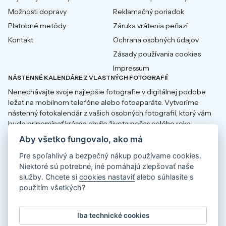
Možnosti dopravy
Reklamačný poriadok
Platobné metódy
Záruka vrátenia peňazí
Kontakt
Ochrana osobných údajov
Zásady používania cookies
Impressum
NÁSTENNÉ KALENDÁRE Z VLASTNÝCH FOTOGRAFIÍ
Nenechávajte svoje najlepšie fotografie v digitálnej podobe
ležať na mobilnom telefóne alebo fotoaparáte. Vytvoríme
nástenný fotokalendár z vašich osobných fotografií, ktorý vám
bude pripomínať krásne chvíle života počas celého roka.
Aby všetko fungovalo, ako má
Pre spoľahlivý a bezpečný nákup používame cookies.
Niektoré sú potrebné, iné pomáhajú zlepšovať naše
Fotokalendáře
Fotokalender
služby. Chcete si
cookies nastaviť
alebo súhlasíte s
použitím všetkých?
Fotokalendáre
Fotokalendarze
Iba technické cookies