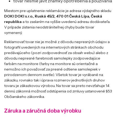
tovar nesmie javiť známky opotrebenia a používania
Miestom pre uplatnenie reklamácie je adresa výdajného skladu
DOKI DOKI s.r.o., Ruská 45/2, 470 01 Česká Lípa, Česká
republika
a to zaslaním na vyššie uvedenú adresu dodávateľa.
V prípade zistenia neodstrániteľnej chyby bude tovar
vymenený.
Reklamovať tovar nie je možné z dôvodu nepresných údajov a
fotografií uvedených na internetových stránkach obchodu
predávajúceho (pozri zodpovednosť za obsah webu) alebo z
dôvodu nepresné farebnosti samolepky zodpovedajúce
farbám na monitore (farby na monitore sú orientačné a
nemožno ich považovať za presné odtiene samolepiek v
prirodzenom dennom svetle). Všetok tovar je vyrábané na
zákazku, rovnako tak i úprava rozmerov jednotlivých druhov
tovaru je zákazkovou výrobou. Na tovar sa preto nevzťahuje 14
dennú zákonná možnosť odstúpenia od zmluvy ustanovené §53
Občianskeho zákonníka.
Záruka a záručná doba výrobku