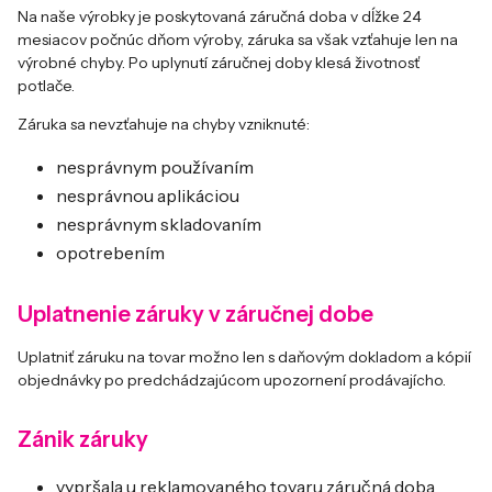
Na naše výrobky je poskytovaná záručná doba v dĺžke 24
mesiacov počnúc dňom výroby, záruka sa však vzťahuje len na
výrobné chyby. Po uplynutí záručnej doby klesá životnosť
potlače.
Záruka sa nevzťahuje na chyby vzniknuté:
nesprávnym používaním
nesprávnou aplikáciou
nesprávnym skladovaním
opotrebením
Uplatnenie záruky v záručnej dobe
Uplatniť záruku na tovar možno len s daňovým dokladom a kópií
objednávky po predchádzajúcom upozornení prodávajícho.
Zánik záruky
vypršala u reklamovaného tovaru záručná doba