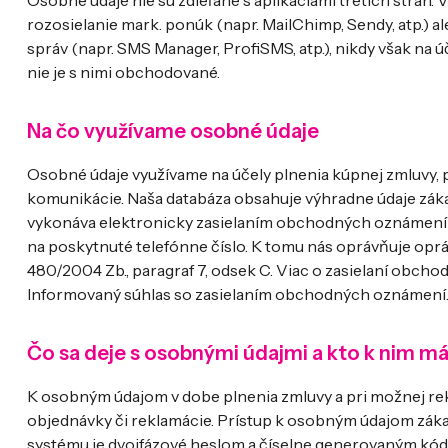
Osobné údaje nie sú zdieľané s aplikáciami tretích strán
rozosielanie mark. ponúk (napr. MailChimp, Sendy, atp.) a
správ (napr. SMS Manager, ProfiSMS, atp.), nikdy však na 
nie je s nimi obchodované.
Na čo využívame osobné údaje
Osobné údaje využívame na účely plnenia kúpnej zmluvy, 
komunikácie. Naša databáza obsahuje výhradne údaje záka
vykonáva elektronicky zasielaním obchodných oznámení 
na poskytnuté telefónne číslo. K tomu nás oprávňuje opr
480/2004 Zb., paragraf 7, odsek C. Viac o zasielaní ob
Informovaný súhlas so zasielaním obchodných oznámení
Čo sa deje s osobnými údajmi a kto k nim má
K osobným údajom v dobe plnenia zmluvy a pri možnej re
objednávky či reklamácie. Prístup k osobným údajom záka
systému je dvojfázové heslom a číselne generovaným kód