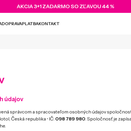
AKCIA 3+1 ZADARMO SO ZĽAVOU 44 %
A
DOPRAVA
PLATBA
KONTAKT
v
h údajov
anovená správcom a spracovateľom osobných údajov spoločnos
tol, Česká republika • IČ:
098 789 980
. Spoločnosť je zapís
he.