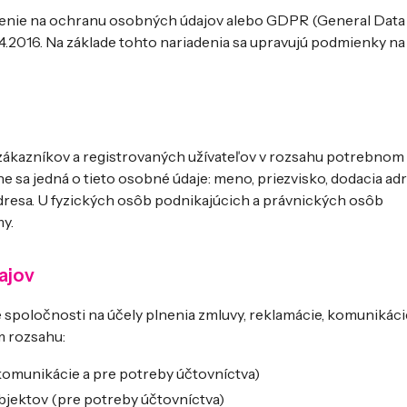
enie na ochranu osobných údajov alebo GDPR (General Data
.4.2016. Na základe tohto nariadenia sa upravujú podmienky na
zákazníkov a registrovaných užívateľov v rozsahu potrebnom 
e sa jedná o tieto osobné údaje: meno, priezvisko, dodacia adr
 adresa. U fyzických osôb podnikajúcich a právnických osôb
y.
ajov
poločnosti na účely plnenia zmluvy, reklamácie, komunikáci
m rozsahu:
 komunikácie a pre potreby účtovníctva)
ubjektov (pre potreby účtovníctva)