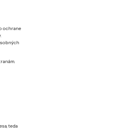
 o ochrane
.
 osobných
tranám.
esa, teda