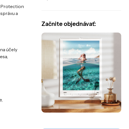
 Protection
 správu a
Začnite objednávať:
na účely
esa,
e,