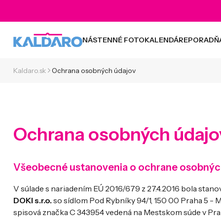
NÁSTENNÉ FOTOKALENDÁRE
PORADŇ
Kaldaro.sk
Ochrana osobných údajov
Ochrana osobných údajo
Všeobecné ustanovenia o ochrane osobnýc
V súlade s nariadením EÚ 2016/679 z 27.4.2016 bola st
DOKI s.r.o.
so sídlom Pod Rybníky 94/1, 150 00 Praha 5 - Mo
spisová značka C 343954 vedená na Mestskom súde v Pra