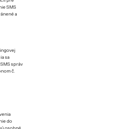
cií pre
anie SMS
hránené a
ingovej
ia sa
m SMS správ
onom č.
venia
nie do
 sú osobné