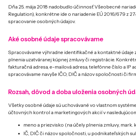
Dňa 25. mája 2018 nadobudlo účinnosť Všeobecné nariad
Regulation), konkrétne ide o nariadenie EÚ 2016/679 z 27
spracovanie osobných údajov.
Aké osobné údaje spracovávame
Spracovávame výhradne identifikačné a kontaktné údaje 
plnenia uzatváranej kúpnej zmluvy či registrácie. Konkrétn
fakturačná adresa, e-mailová adresa, telefónne číslo a IP
spracovávame navyše IČO, DIČ a názov spoločnosti či firm
Rozsah, dôvod a doba uloženia osobných úd
Všetky osobné údaje sú uchovávané vo vlastnom systéme s
účtovných kontrol a marketingových akcií v nasledujúco
meno a priezvisko (na účely plnenia zmluvy, mark.
IČ, DIČ či názov spoločnosti, u podnikateľských s