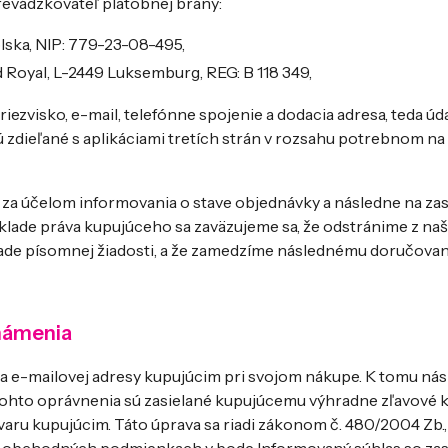
evádzkovateľ platobnej brány:
olska, NIP: 779-23-08-495,
ard Royal, L-2449 Luksemburg, REG: B 118 349,
zvisko, e-mail, telefónne spojenie a dodacia adresa, teda úd
ú zdieľané s aplikáciami tretích strán v rozsahu potrebnom n
za účelom informovania o stave objednávky a následne na zas
ade práva kupujúceho sa zaväzujeme sa, že odstránime z naš
klade písomnej žiadosti, a že zamedzíme následnému doručovan
námenia
 e-mailovej adresy kupujúcim pri svojom nákupe. K tomu nás
tohto oprávnenia sú zasielané kupujúcemu výhradne zľavové 
ru kupujúcim. Táto úprava sa riadi zákonom č. 480/2004 Zb., 