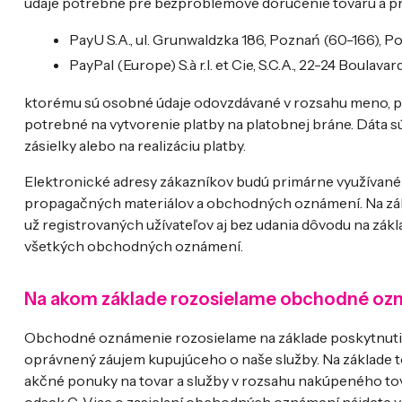
údaje potrebné pre bezproblémové doručenie tovaru a pr
PayU S.A., ul. Grunwaldzka 186, Poznań (60-166), P
PayPal (Europe) S.à r.l. et Cie, S.C.A., 22-24 Boulav
ktorému sú osobné údaje odovzdávané v rozsahu meno, prie
potrebné na vytvorenie platby na platobnej bráne. Dáta s
zásielky alebo na realizáciu platby.
Elektronické adresy zákazníkov budú primárne využívané 
propagačných materiálov a obchodných oznámení. Na zákl
už registrovaných užívateľov aj bez udania dôvodu na zá
všetkých obchodných oznámení.
Na akom základe rozosielame obchodné oz
Obchodné oznámenie rozosielame na základe poskytnutia
oprávnený záujem kupujúceho o naše služby. Na základe 
akčné ponuky na tovar a služby v rozsahu nakúpeného tova