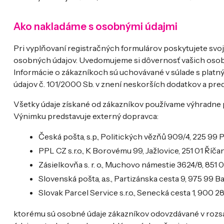
Ako nakladáme s osobnými údajmi
Pri vyplňovaní registračných formulárov poskytujete svo
osobných údajov. Uvedomujeme si dôvernosť vašich oso
Informácie o zákazníkoch sú uchovávané v súlade s plat
údajov č. 101/2000 Sb. v znení neskorších dodatkov a pre
Všetky údaje získané od zákazníkov používame výhradne
Výnimku predstavuje externý dopravca:
Česká pošta, s.p., Politických vězňů 909/4, 225 99 Pr
PPL CZ s.r.o., K Borovému 99, Jažlovice, 251 01 Říč
Zásielkovňa s. r. o., Muchovo námestie 3624/8, 851 0
Slovenská pošta, a.s., Partizánska cesta 9, 975 99 B
Slovak Parcel Service s.r.o., Senecká cesta 1, 900 28
ktorému sú osobné údaje zákazníkov odovzdávané v rozsahu