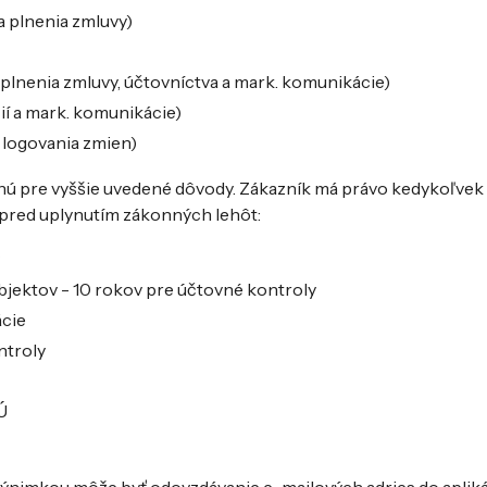
a plnenia zmluvy)
 plnenia zmluvy, účtovníctva a mark. komunikácie)
ií a mark. komunikácie)
 logovania zmien)
ú pre vyššie uvedené dôvody. Zákazník má právo kedykoľve
 pred uplynutím zákonných lehôt:
ubjektov - 10 rokov pre účtovné kontroly
ácie
ntroly
Ú