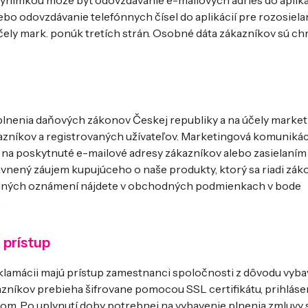
. Výnimkou môže byť odovzdávanie e-mailových adries do apliká
lebo odovzdávanie telefónnych čísel do aplikácií pre rozosiel
účely mark. ponúk tretích strán. Osobné dáta zákazníkov sú c
plnenia daňových zákonov Českej republiky a na účely market
zníkov a registrovaných užívateľov. Marketingová komunikác
na poskytnuté e-mailové adresy zákazníkov alebo zasielaní
ávnený záujem kupujúceho o naše produkty, ktorý sa riadi zák
chodných oznámení nájdete v obchodných podmienkach v bode
.
 prístup
klamácii majú prístup zamestnanci spoločnosti z dôvodu vyba
zníkov prebieha šifrovane pomocou SSL certifikátu, prihláse
om. Po uplynutí doby potrebnej na vybavenie plnenia zmluvy