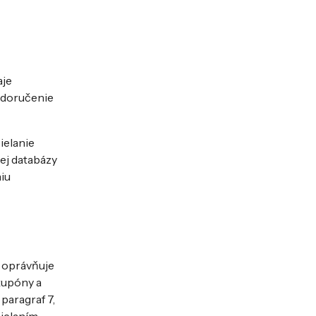
aje
a doručenie
ielanie
ej databázy
iu
 oprávňuje
kupóny a
paragraf 7,