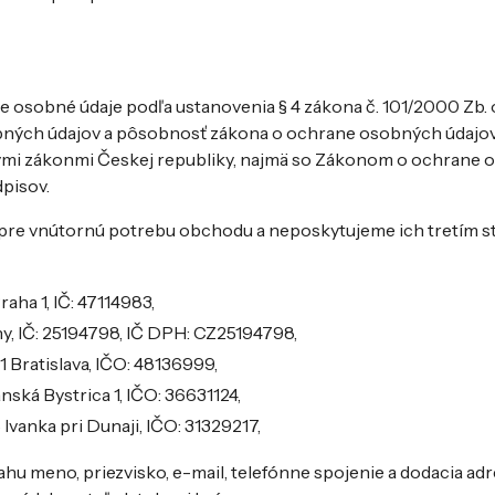
je osobné údaje podľa ustanovenia § 4 zákona č. 101/2000 Zb.
bných údajov a pôsobnosť zákona o ochrane osobných údajov
nými zákonmi Českej republiky, najmä so Zákonom o ochrane
dpisov.
 pre vnútornú potrebu obchodu a neposkytujeme ich tretím s
aha 1, IČ: 47114983,
any, IČ: 25194798, IČ DPH: CZ25194798,
1 Bratislava, IČO: 48136999,
anská Bystrica 1, IČO: 36631124,
 Ivanka pri Dunaji, IČO: 31329217,
 meno, priezvisko, e-mail, telefónne spojenie a dodacia adr