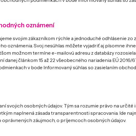
 v obchodných podmienkach v bode Informovaný súhlas so zas
bchodných oznámení
ujeme svojim zákazníkom rýchle a jednoduché odhlásenie zo z
 oznámenia. Svoj nesúhlas môžete vyjadriť aj písomne ihn
ratšom možnom termíne e-mailovú adresu z databázy rozosiel
ní danej článkom 15 až 22 všeobecného nariadenia EÚ 2016/67
odmienkach v bode Informovaný súhlas so zasielaním obcho
aní svojich osobných údajov. Tým sa rozumie právo na určité 
etkým naplnená zásada transparentnosti spracovania. Ide naj
eho oprávnených záujmoch, o príjemcoch osobných údajov.