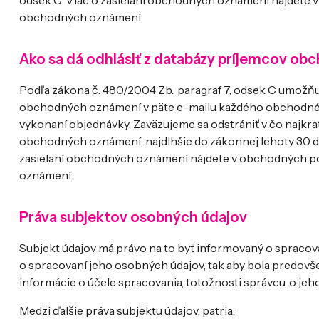
odsek C. Viac o zasielaní obchodných oznámení nájdete
obchodných oznámení.
Ako sa dá odhlásiť z databázy príjemcov o
Podľa zákona č. 480/2004 Zb., paragraf 7, odsek C umožň
obchodných oznámení v päte e-mailu každého obchodného
vykonaní objednávky. Zaväzujeme sa odstrániť v čo najk
obchodných oznámení, najdlhšie do zákonnej lehoty 30 d
zasielaní obchodných oznámení nájdete v obchodných p
oznámení.
Práva subjektov osobných údajov
Subjekt údajov má právo na to byť informovaný o spracov
o spracovaní jeho osobných údajov, tak aby bola predovš
informácie o účele spracovania, totožnosti správcu, o j
Medzi ďalšie práva subjektu údajov, patria: