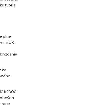
ku tvoria
e plne
onmi ČR.
dovzdanie
ické
omného
 101/2000
osobných
chrane