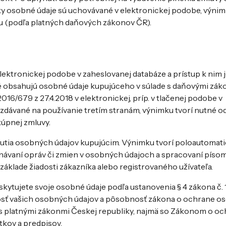
 osobné údaje sú uchovávané v elektronickej podobe, výnim
u (podľa platných daňových zákonov ČR).
ektronickej podobe v zaheslovanej databáze a prístup k nim j
ré obsahujú osobné údaje kupujúceho v súlade s daňovými zák
6/679 z 27.4.2018 v elektronickej, príp. v tlačenej podobe v
zdávané na používanie tretím stranám, výnimku tvorí nutné o
kúpnej zmluvy.
utia osobných údajov kupujúcim. Výnimku tvorí poloautomat
ykonávaní opráv či zmien v osobných údajoch a spracovaní pís
áklade žiadosti zákazníka alebo registrovaného užívateľa.
skytujete svoje osobné údaje podľa ustanovenia § 4 zákona č.
osť vašich osobných údajov a pôsobnosť zákona o ochrane 
 s platnými zákonmi Českej republiky, najmä so Zákonom o o
tkov a predpisov.