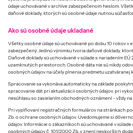
údaje uchovávané v archíve zabezpečenom heslom. Všetky
daňové doklady, ktorých sú osobné údaje nutnou súčasťo
Ako sú osobné údaje ukladané
Všetky osobné údaje sú uchovávané po dobu 10 rokov v el
zabezpečený. Jedinú výnimku tvoria daňové doklady, kto
Daňové doklady sú uchovávané v súlade s nariadením EÚ 201
uzamknutých priestoroch. Osobné dáta nie sú nikdy odov
osobných údajov na účely plnenia predmetu uzatváranej 
Spracovanie sa vykonáva automaticky na základe poskytn
spracovanie dát pri aktualizácii osobných údajov, pri v
nesúhlasu so zasielaním obchodných oznámení - vždy na z
Pri vyplňovaní registračných formulárov na stránkach po
Zb. o ochrane osobných údajov. Uvedomujeme si dôvern
údajov. Informácie o zákazníkoch sú uchovávané v súlade
osobných údajov č. 101/2000 Zb. v znení neskorších doda