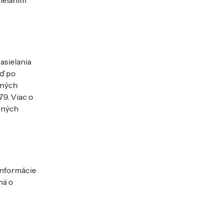
ielaním
asielania
eď po
aných
9. Viac o
dných
informácie
mä o